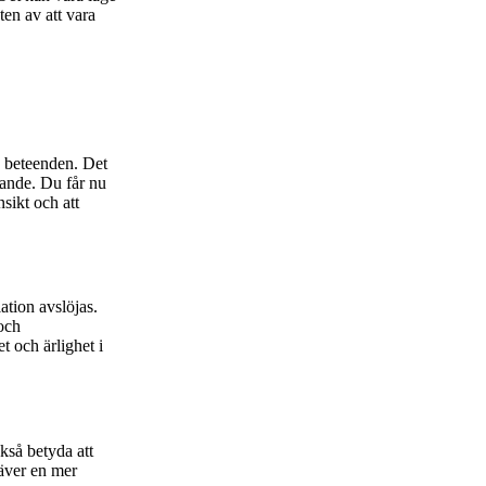
ten av att vara
h beteenden. Det
rande. Du får nu
nsikt och att
ation avslöjas.
 och
 och ärlighet i
ckså betyda att
äver en mer