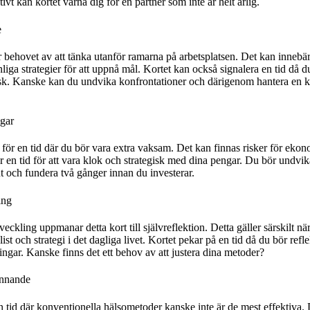
tivt kan kortet varna dig för en partner som inte är helt ärlig.
e
r behovet av att tänka utanför ramarna på arbetsplatsen. Det kan innebä
nliga strategier för att uppnå mål. Kortet kan också signalera en tid då 
ktisk. Kanske kan du undvika konfrontationer och därigenom hantera en 
gar
 för en tid där du bör vara extra vaksam. Det kan finnas risker för ekon
är en tid för att vara klok och strategisk med dina pengar. Du bör undvi
 och fundera två gånger innan du investerar.
ing
eckling uppmanar detta kort till självreflektion. Detta gäller särskilt nä
st och strategi i det dagliga livet. Kortet pekar på en tid då du bör refl
ngar. Kanske finns det ett behov av att justera dina metoder?
innande
n tid där konventionella hälsometoder kanske inte är de mest effektiva.