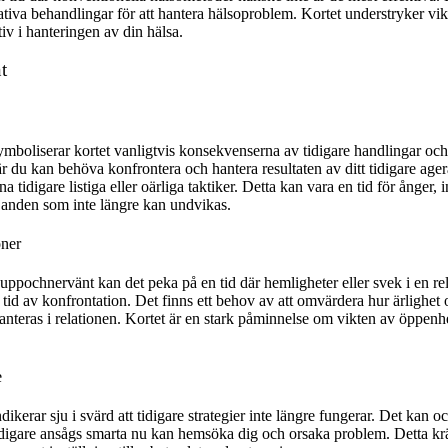
nativa behandlingar för att hantera hälsoproblem. Kortet understryker vik
iv i hanteringen av din hälsa.
t
boliserar kortet vanligtvis konsekvenserna av tidigare handlingar oc
är du kan behöva konfrontera och hantera resultaten av ditt tidigare age
dina tidigare listiga eller oärliga taktiker. Detta kan vara en tid för ånger, i
löjanden som inte längre kan undvikas.
oner
 uppochnervänt kan det peka på en tid där hemligheter eller svek i en rel
 tid av konfrontation. Det finns ett behov av att omvärdera hur ärlighet
teras i relationen. Kortet är en stark påminnelse om vikten av öppenhet
e
kerar sju i svärd att tidigare strategier inte längre fungerar. Det kan o
digare ansågs smarta nu kan hemsöka dig och orsaka problem. Detta kr