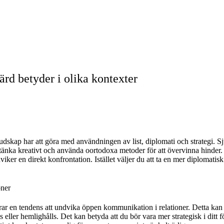
värd betyder i olika kontexter
udskap har att göra med användningen av list, diplomati och strategi. Sj
tänka kreativt och använda oortodoxa metoder för att övervinna hinder
viker en direkt konfrontation. Istället väljer du att ta en mer diplomatisk
oner
erar en tendens att undvika öppen kommunikation i relationer. Detta kan 
eller hemlighålls. Det kan betyda att du bör vara mer strategisk i ditt för