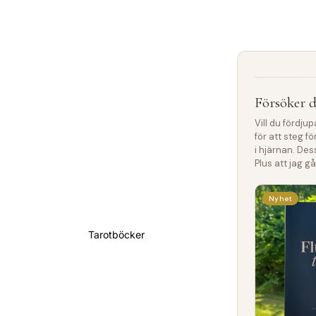
Försöker d
Vill du fördju
för att steg f
i hjärnan. Des
Plus att jag 
Nyhet
Tarotböcker