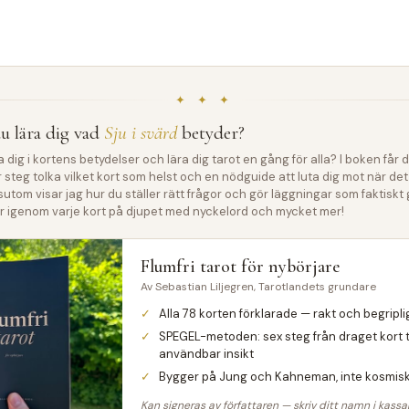
✦ ✦ ✦
u lära dig vad
Sju i svärd
betyder?
pa dig i kortens betydelser och lära dig tarot en gång för alla? I boken får
ör steg tolka vilket kort som helst och en nödguide att luta dig mot när det
sutom visar jag hur du ställer rätt frågor och gör läggningar som faktiskt
går igenom varje kort på djupet med nyckelord och mycket mer!
Flumfri tarot för nybörjare
Av Sebastian Liljegren, Tarotlandets grundare
Alla 78 korten förklarade — rakt och begripli
SPEGEL-metoden: sex steg från draget kort ti
användbar insikt
Bygger på Jung och Kahneman, inte kosmisk
Kan signeras av författaren — skriv ditt namn i kassa