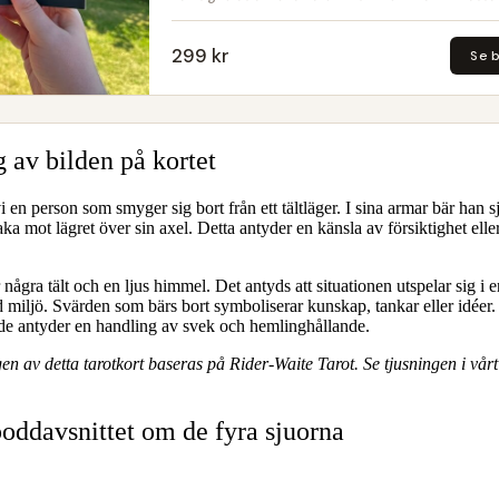
299 kr
Se 
 av bilden på kortet
vi en person som smyger sig bort från ett tältläger. I sina armar bär han s
aka mot lägret över sin axel. Detta antyder en känsla av försiktighet eller 
ågra tält och en ljus himmel. Det antyds att situationen utspelar sig i en
 miljö. Svärden som bärs bort symboliserar kunskap, tankar eller idéer
e antyder en handling av svek och hemlinghållande.
en av detta tarotkort baseras på
Rider‑Waite Tarot
.
Se tjusningen i vår
oddavsnittet om de fyra sjuorna