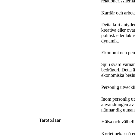
relationer. Alterna
Karriär och arbet
Detta kort antyde
kreativa eller ova
politisk eller ta
dynamik.
Ekonomi och pen
Sju i svärd varnar
bedrägeri. Detta 
ekonomiska beslut
Personlig utveckl
Inom personlig utv
användningen av li
närmar dig utmani
Tarotpåsar
Hälsa och välbef
Kortet pekar på e