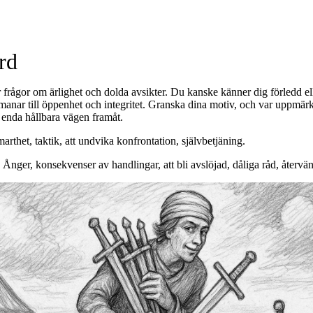
ser
›
Svärdsviten
›
Sju i svärd
ärd
 frågor om ärlighet och dolda avsikter. Du kanske känner dig förledd elle
manar till öppenhet och integritet. Granska dina motiv, och var uppmär
enda hållbara vägen framåt.
marthet, taktik, att undvika konfrontation, självbetjäning.
Ånger, konsekvenser av handlingar, att bli avslöjad, dåliga råd, återvä