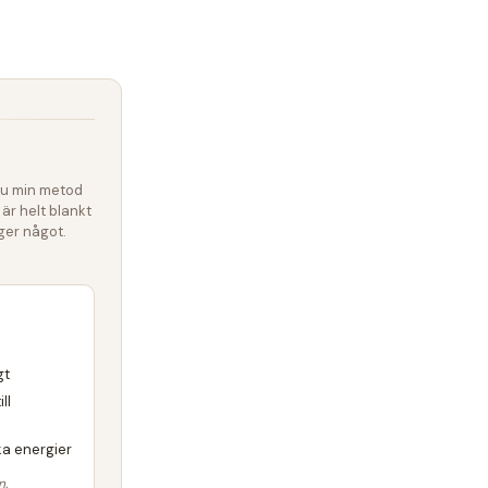
 du min metod
 är helt blankt
 ger något.
gt
ll
a energier
n.