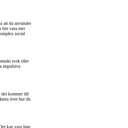
ra att du använder
du bör vara mer
komplex social
omiskt svek eller
ka impulsiva
r det kommer till
ektera över hur du
 Det kan vara läge