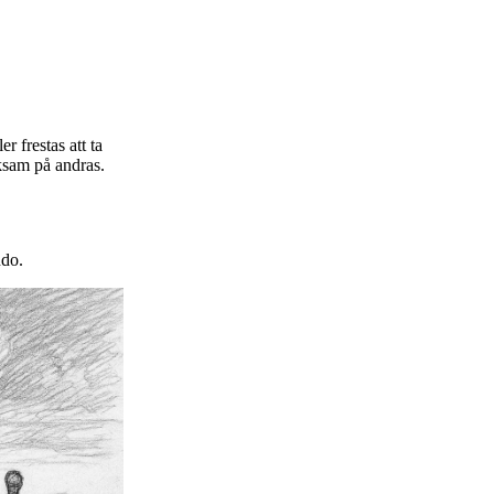
r frestas att ta
ksam på andras.
ndo.