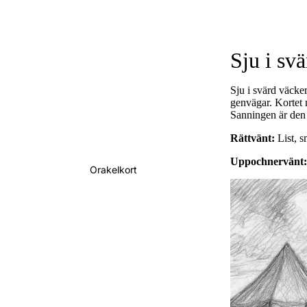
Tarotkortens betydel
Sju i sv
Sju i svärd väcker
genvägar. Kortet 
Sanningen är den 
Rättvänt:
List, s
Uppochnervänt:
Orakelkort