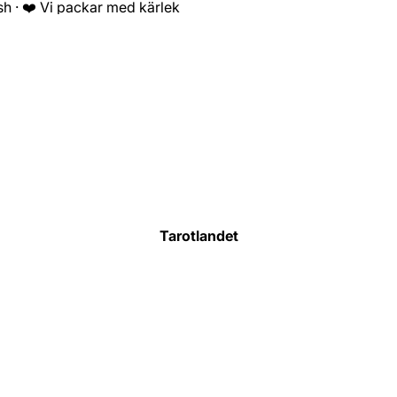
sh · ❤️ Vi packar med kärlek
Tarotlandet