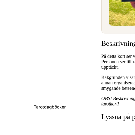
Beskrivning
På detta kort ser 
Personen ser tillb
upptäckt.
Bakgrunden visar n
annan organiserad
smygande beteend
OBS! Beskrivning
tarotkort!
Tarotdagböcker
Lyssna på p