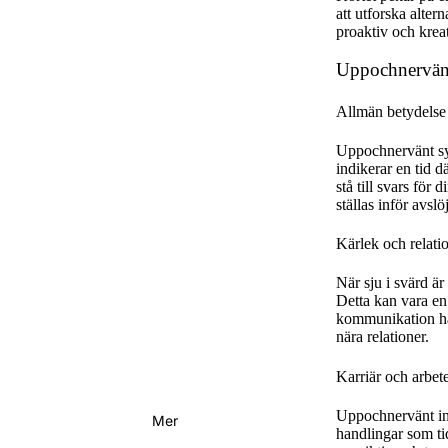
att utforska alter
proaktiv och kreat
Uppochnervän
Allmän betydelse
Uppochnervänt sym
indikerar en tid d
stå till svars för 
ställas inför avs
Kärlek och relati
När sju i svärd är
Detta kan vara en
kommunikation han
nära relationer.
Karriär och arbet
Uppochnervänt indi
Mer
handlingar som ti