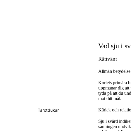
Vad sju i s
Rättvänt
Allmän betydelse
Kortets primära b
uppmanar dig att 
tyda på att du und
mot ditt mål.
Kärlek och relati
Tarotdukar
Sju i svärd indik
sanningen undviks 