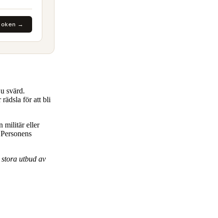
boken →
ju svärd.
rädsla för att bli
 militär eller
. Personens
t stora utbud av